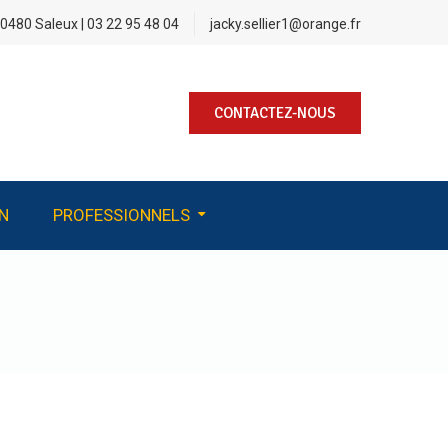
0480 Saleux | 03 22 95 48 04
jacky.sellier1@orange.fr
CONTACTEZ-NOUS
N
PROFESSIONNELS