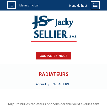
Menu principal
Menu du haut
Aller
au
contenu
CONTACTEZ-NOUS
RADIATEURS
Accueil
RADIATEURS
Aujourd’hui les radiateurs ont considérablement évolués tant